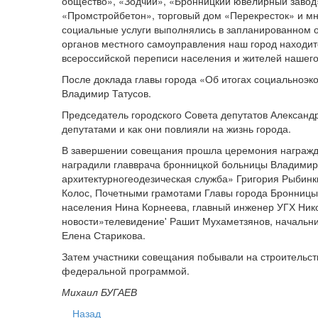
общество», «Зодчий», «Бронницкий ювелирный завод»
«Промстройбетон», торговый дом «Перекресток» и мн
социальные услуги выполнялись в запланированном о
органов местного самоуправления наш город находитс
всероссийской переписи населения и жителей нашего
После доклада главы города «Об итогах социальноэко
Владимир Татусов.
Председатель городского Совета депутатов Александ
депутатами и как они повлияли на жизнь города.
В завершении совещания прошла церемония награжде
наградили главврача бронницкой больницы Владимир
архитектурногеодезическая служба» Григория Рыбинк
Колос, Почетными грамотами Главы города Бронницы
населения Нина Корнеева, главный инженер УГХ Ни
новости»телевидение' Рашит Мухаметзянов, начальни
Елена Старикова.
Затем участники совещания побывали на строительст
федеральной программой.
Михаил БУГАЕВ
Назад