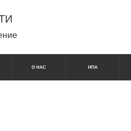
ТИ
ение
О НАС
НПА