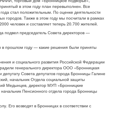
 НИИИ, торговый дом «Бронницкое подворье»,
принятый в этом году план перевыполнен. Все
 года стал положительным. По оценке деятельности
ых городов. Также в этом году мы посчитали в рамках
000 человек и составляет теперь 20.700 жителей.
ода подвел председатель Совета директоров —
ия в прошлом году — какие решения были приняты
нения и социального развития Российской Федерации
градили генерального директора ООО «Бронницкая
и депутату Совета депутатов города Бронницы Галине
ский, начальник Отдела социальной защиты
рий Медынцев, директор МУП «Бронницкие
, начальник Пенсионного отдела города Бронницы
у. Его возводят в Бронницах в соответствии с