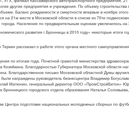
, УГХ, филиал пассажирского автотранспортного предприятия, 21
огие другие предприятия и учреждения. По объему строительства 
бъеме. Баланс рождаемости и смертности впервые в ноябре этого
я на 21м месте в Московской области в списке из 70ти подмосковн
 города. Население по предварительным оценкам увеличилось на 2
номического развития г.Бронницы в 2010 году» некоторые итоги г
р Теркин рассказал о работе этого органа местного самоуправлен
ния по итогам года. Почетной грамотой министерства здравоохра
а Козяйкина. Благодарностью Губернатора Московской области на
ина. Благодарственное письмо Московской областной Думы вручил
 были награждены руководитель бизнесцентра Владимир Богуслав
колай Матюнин, генеральный директор ООО «ПромСтройБетон» Ю
к Бронницкого городского отдела образования Наталья Соловьева
ве Центра подготовки национальных молодежных сборных по футбол