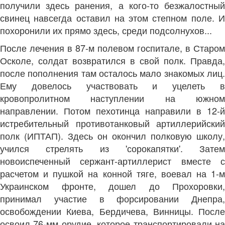
получили здесь ранения, а кого-то безжалостный
свинец навсегда оставил на этом степном поле. И
похоронили их прямо здесь, среди подсолнухов...
После лечения в 87-м полевом госпитале, в Старом
Осколе, солдат возвратился в свой полк. Правда,
после пополнения там осталось мало знакомых лиц.
Ему довелось участвовать и уцелеть в
кровопролитном наступлении на южном
направлении. Потом пехотинца направили в 12-й
истребительный противотанковый артиллерийский
полк (ИПТАП). Здесь он окончил полковую школу,
учился стрелять из 'сорокапятки'. Затем
новоиспеченный сержант-артиллерист вместе с
расчетом и пушкой на конной тяге, воевал на 1-м
Украинском фронте, дошел до Прохоровки,
принимал участие в форсировании Днепра,
освобождении Киева, Бердичева, Винницы. После
освоил 76-мм орудие, которое транспортировали на