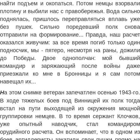
найти подъем и окопаться. Потом немцы взорвали
плотину и выбили нас с правобережья. Вода сильно
поднялась, пришлось переправляться вплавь уже
без пушек. Сильно поредевший полк снова
отправили на формирование... Правда, наш расчет
оказался живучим: за все время погиб только один
подносчик, мы - пятеро, несмотря на раны, дожили
до Победы. Двое однополчан: мой бывший
командир и заряжающий после войны даже
приезжали ко мне в Бронницы и я сам потом
навещал их...
а этом снимке ветеран запечатлен осенью 1943-го.
Н
В ходе тяжелых боев под Винницей их полк тогда
встал на пути выходящей из окружения мощной
группировки немцев. В то время сержант Клочков,
уже опытный наводчик, стал командиром
орудийного расчета. Он вспоминает, что в одном из
боев артиллеристы закатили свои пушки прямо на