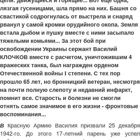
цели: движущиеся и горящие... Вот еще одна,
лязгая гусеницами, шла прямо на них. Башня со
свастикой содрогнулась от выстрела и снаряд
рванул у самой кромки орудийного окопа. Земля
встала дыбом и пушку вместе с ними засыпало
тяжелыми комьями... За этот бой при
освобождении Украины сержант Василий
КЛОЧКОВ вместе с расчетом, уничтожившим 4
вражеских танка, был награжден орденом
Отечественной войны
степени. С тех пор
I
прошло 65 лет, но бронницкий ветеран, несмотря
на почти полную слепоту и недавний инфаркт,
помнит все. Старость и болезни не смогли
отнять самое значимое в его жизни - фронтовые
воспоминания...
Красную Армию Василия призвали 25 декабр
В
1942-го. До этого 17-летний парень уже успел