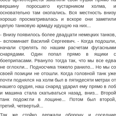
вершину поросшего кустарником холма, и
основательно там окопались. Вся местность внизу
хорошо просматривалась и вскоре они заметили
целую танковую армаду идущую на них...
- Внизу появилось более двадцати немецких танков,
- вспоминает Василий Сергеевич. - Когда подошли,
начали стрелять по нашим расчетам фугасными
снарядами. Один попал прямо в ящики с
боеприпасами. Рвануло тогда так, что мы все едва
не оглохли... Подносчика тяжело ранило... Но мы со
своей позиции не отошли. Когда головной танк уже
почти поднялся на холм был в пятидесяти метрах от
нашего орудия, наш снаряд ударил ему прямо в лоб
и машина стала скатываться назад, вниз... Второй
танк подожгли в лощине... Потом был второй,
третий, четвертый...
Так же стойко держали оборону и соседние