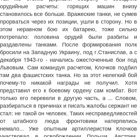
орудийные расчеты: горящих машин внизу
становилось все больше. Вражеские танки, не сумев
прорваться через их позиции, ушли в сторону. Но в
этом неравном бою их батарею, тоже сильно
потрепало: половина орудий были разбиты и
раздавлены танками. После формирования полк
бросили на Западную Украину, под г.Станислав, а с
декабря 1943-го - начались ожесточенные бои под
Львовым. Сам командуя расчетом, Клочков подбил
там два фашистских танка. Но за этот нелегкий бой
почему-то никакой награды не получил. Хотя
представил его к боевому ордену сам комбат. Вот
только его перевели в другую часть, а ... Словом,
разбираться в причинах и писать жалобы сержант не
стал: не такой он человек. Таких несправедливостей
от штабного люда фронтовики натерпелись
немало... Уже опытным артиллеристом Клочков
участвовал в освобождении Польши, Австрии,