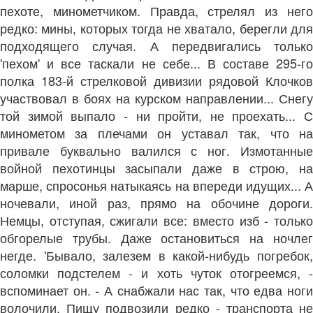
пехоте, минометчиком. Правда, стрелял из него
редко: мины, которых тогда не хватало, берегли для
подходящего случая. А передвигались только
'пехом' и все таскали не себе... В составе 295-го
полка 183-й стрелковой дивизии рядовой Клочков
участвовал в боях на курском направлении... Снегу
той зимой выпало - ни пройти, не проехать... С
минометом за плечами он уставал так, что на
привале буквально валился с ног. Измотанные
войной пехотинцы засыпали даже в строю, на
марше, спросонья натыкаясь на впереди идущих... А
ночевали, иной раз, прямо на обочине дороги.
Немцы, отступая, сжигали все: вместо изб - только
обгорелые трубы. Даже остановиться на ночлег
негде. 'Бывало, залезем в какой-нибудь погребок,
соломки подстелем - и хоть чуток отогреемся, -
вспоминает он. - А снабжали нас так, что едва ноги
волочили. Пищу подвозили редко - транспорта не