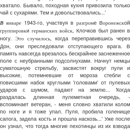
хватало. Бывало, походная кухня привозила только
чай с сухарями. Тем и довольствовались...'
1943-го, участвуя в
е В
о
В
январе
разгром
оронежск
и
Клочков был ранен 
группировк
германских войск,
ногу
когда переправившись через
.
Это случилось,
Дон, они преследовали отступающего врага. В
память навсегда врезалось бескрайнее заснеженное
поле с неубранными подсолнухами. Начнут немцы
суматошную стрельбу, засвистят вокруг пули и
высокие, потемневшие от мороза стебли с
повисшими набок круглыми 'головами' от пулевых
ударов с шумом, падают на землю...
Когда
'
раздалась длинная пулеметная очередь, -
вспоминает ветеран, - меня словно хватили колом
по ноге и я тоже упал. Пуля, пробила голенище
сапога, задела кость и прошла наскозь...' Уже после
он узнал, что тогда многие пехотинцы из их взвода