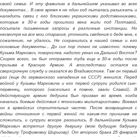
своей семье. И эту фамилию в дальнейшем указывал во всех
документах... В свое время я не один год пыталась разыскать и
наладить связи с его близкими украинскими родственниками,
которые в 30-е годы прошлого века жили под Полтавой,
посылала письменные запросы в различные инстанции. Но
несмотря на все мои старания, уточнить сведения о деде мне, к
сожалению, не удалось. Не сохранились в нашей семье и его
основные документы... До сих пор точно не известно: почему
Кузьма Маркович, повзрослев, надолго уехал на Дальний Восток?
Скорее всего, он был отправлен туда еще в 30-е годы после
призыва в Красную Армию. А впоследствии остался на
сверхсрочную службу и оказался во Владивостоке. Там он первый
раз (еще до германского нападения на СССР) женился. Перед
войной у Кузьмы Марковича и его первой супруги родился сын-
первенец, которого (насколько я помню, звали Славой). В
действующую армию дедушка был призван во время, когда
начались боевые действия с японскими милитаристами. Воевал
он в армейских строительных частях. После возвращения с
войны отношения с первой женой по каким-то причинам не
сложились, и супруги вскоре разошлись. В дальнейшем Кузьма
Маркович встретил другую девушку (мою будущую бабушку
Людмилу Трофимовну Ширшову). От второго брака 25 февраля