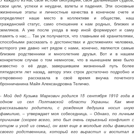
свои цели, успехи и неудачи, взлеты и падения. Эти основные
жизненные этапы и личностные качества в конечном счете и
определяют наше место в коллективе и обществе, наш
гражданский статус, само отношение к нам родных, близких и
земляков. А уже после ухода в мир иной формируют и саму
память о нас… Так уж получается, что главными её хранителями,
способными рассказать о достоинствах и достижениях человека,
которого уже давно нет рядом с нами, конечно, являются самые
близкие родственники и многолетние друзья. Вот и в нашем
конкретном случае о том немногом, что в нынешнем веке было
известно о её деде, завершившем жизненный путь более
пятидесяти лет назад, автору этих строк достаточно подробно и
откровенно рассказала в своё время внучка почетного
бронничанина Майя Александровна Теличко.
- Мой дед Кузьма Маркович родился 15 сентября 1910 года в
одном из сел Полтавской области Украины. Как мне
рассказывали родители, с рождения дедушка носил иную
фамилию,
– утверждает моя собеседница.
– Однако, по личным
причинам (скорее всего, это был очень серьезный конфликт с
отцом и уход из семьи), он взял еще в молодые годы фамилию
своего родственника, который его вырастил и воспитал в