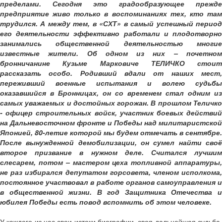
пределами. Сегодня это градообразующее прежде
предприятие живо только в воспоминаниях тех, кто там
трудился. А между тем, в «СХТ» в самый успешный период
его деятельности эффективно работали и плодотворно
занимались общественной деятельностью многие
известные жители. Об одном из них – почетном
бронничанине Кузьме Марковиче ТЕЛИЧКО стоит
рассказать особо. Родивший вдали от наших мест,
переживший военные испытания и волею судьбы
оказавшийся в Бронницах, он со временем стал одним из
самых уважаемых и достойных горожан. В прошлом Теличко
- офицер строительных войск, участник боевых действий
на Дальневосточном фронте и Победы над милитаристской
Японией, 80-летие которой мы будем отмечать в сентябре.
После вынужденной демобилизации, он сумел найти своё
второе призвание в нужном деле. Считался лучшим
слесарем, потом – мастером цеха топливной аппаратуры,
не раз избирался депутатом горсовета, членом исполкома,
постоянное участвовал в работе органов самоуправления и
в общественной жизни. В год Защитника Отечества и
юбилея Победы есть повод вспомнить об этом человеке.
У каждого из нас свои истоки биографии, своя дальнейшая судьба,