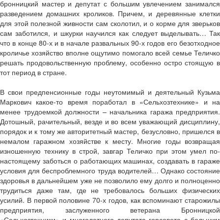
бронницкий мастер и депутат с большим увлечением занимался
разведением домашних кроликов. Причем, и деревянные клетки
для этой полезной живности сам сколотил, и о корме для зверьков
сам заботился, и шкурки научился как следует выделывать… Так
что в конце 80-х и в начале развальных 90-х годов его безотходное
кроличье хозяйство вполне ощутимо помогало всей семье Теличко
решать продовольственную проблему, особенно остро стоящую в
тот период в стране.
В свои предпенсионные годы неутомимый и деятельный Кузьма
Маркович какое-то время поработал в «Сельхозтехнике» и на
менее трудоемкой должности – начальника гаража предприятия.
Дотошный, рачительный, везде и во всем уважающий дисциплину,
порядок и к тому же авторитетный мастер, безусловно, пришелся в
немалом гаражном хозяйстве к месту. Многие годы возвращая
изношенную технику в строй, завгар Теличко при этом умел по-
настоящему заботься о работающих машинах, создавать в гараже
условия для беспроблемного труда водителей… Однако состояние
здоровья в дальнейшем уже не позволило ему долго и полноценно
трудиться даже там, где не требовалось больших физических
усилий. В первой половине 70-х годов, как вспоминают старожилы
предприятия, заслуженного ветерана Бронницкой
«Сельхозтехники» и многолетнего депутата горсовета с большим