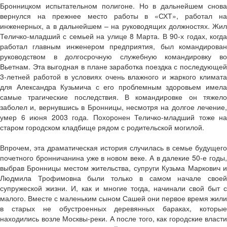
Бронницком испытательном полигоне. Но в дальнейшем снова
вернулся на прежнее место работы в «СХТ», работал на
инженерных, а в дальнейшем – на руководящих должностях. Жил
Теличко-младший с семьей на улице 8 Марта. В 90-х годах, когда
работал главным инженером предприятия, был командирован
руководством в долгосрочную служебную командировку во
Вьетнам. Эта выгодная в плане заработка поездка с последующей
3-летней работой в условиях очень влажного и жаркого климата
для Александра Кузьмича с его проблемным здоровьем имела
самые трагические последствия. В командировке он тяжело
заболел и, вернувшись в Бронницы, несмотря на долгое лечение,
умер 6 июня 2003 года. Похоронен Теличко-младший тоже на
старом городском кладбище рядом с родительской могилой.
Впрочем, эта драматическая история случилась в семье будущего
почетного бронничанина уже в новом веке. А в далекие 50-е годы,
выбрав Бронницы местом жительства, супруги Кузьма Маркович и
Людмила Трофимовна были только в самом начале своей
супружеской жизни. И, как и многие тогда, начинали свой быт с
малого. Вместе с маленьким сыном Сашей они первое время жили
в старых не обустроенных деревянных бараках, которые
находились возле Москвы-реки. А после того, как городские власти