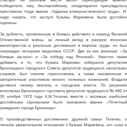
победителя, ему, беспартийному, неоднократно присуждалось
престижное тогда звание «Ударник коммунистического труда». И,
надо сказать, что заслуги Кузьмы Марковича были достойно
оценены.
За доблесть, проявленную в боевых действиях в период Великой
Отечественной войны, за личный вклад в разгром японских
милитаристов и реальные достижения в мирном труде, он был
награжден четырьми медалями СССР. Две из них военные: «За
боевые заслуги» и «За победу над Японией». Уместно также
добавить и то, что Кузьма Маркович избирался депутатом
Бронницкого городского Совета депутатов трудящихся нескольких
созывов, был членом горисполкома, а также неизменным и
авторитетным участником многих полезных начинаний. Воздали
должное своему земляку и городские власти. По решению
исполкома Бронницкого горсовета депутатов трудящихся № 492 от
30 ноября 1972 года К.М.Теличко вместе с восемью наиболее
достойными горожанами было присвоено звание «Почетный
гражданин города Бронницы».
О производственных достижениях дружной семьи Теличко, о
личном уважительном отношении к Кузьме Марковичу, его сыну и