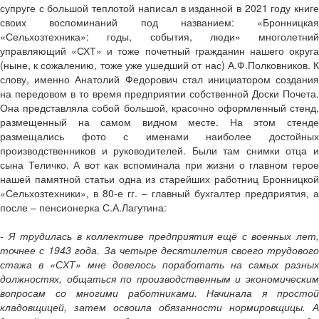
супруге с большой теплотой написал в изданной в 2021 году книге
своих воспоминаний под названием: «Бронницкая
«Сельхозтехника»: годы, события, люди» многолетний
управляющий «СХТ» и тоже почетный гражданин нашего округа
(ныне, к сожалению, тоже уже ушедший от нас) А.Ф.Полковников. К
слову, именно Анатолий Федорович стал инициатором создания
на передовом в то время предприятии собственной Доски Почета.
Она представляла собой большой, красочно оформленный стенд,
размещенный на самом видном месте. На этом стенде
размещались фото с именами наиболее достойных
производственников и руководителей. Были там снимки отца и
сына Теличко. А вот как вспоминала при жизни о главном герое
нашей памятной статьи одна из старейших работниц Бронницкой
«Сельхозтехники», в 80-е гг. – главный бухгалтер предприятия, а
после – пенсионерка С.А.Лагутина:
- Я трудилась в коллективе предприятия ещё с военных лет,
точнее с 1943 года. За четыре десятилетия своего трудового
стажа в «СХТ» мне довелось поработать на самых разных
должностях, общаться по производственным и экономическим
вопросам со многими работниками. Начинала я простой
кладовщицей, затем освоила обязанности нормировщицы. А