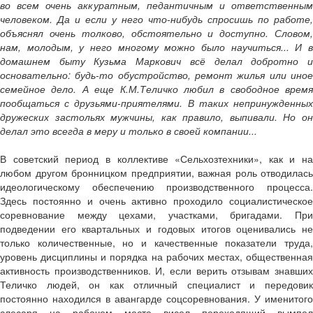
во всем очень аккуратным, педантичным и ответственным
человеком. Да и если у него что-нибудь спросишь по работе,
объяснял очень толково, обстоятельно и доступно. Словом,
нам, молодым, у него многому можно было научиться... И в
домашнем быту Кузьма Маркович всё делал добротно и
основательно: будь-то обустройство, ремонт жилья или иное
семейное дело. А еще К.М.Теличко любил в свободное время
пообщаться с друзьями-приятелями. В таких непринужденных
дружеских застольях мужчины, как правило, выпивали. Но он
делал это всегда в меру и только в своей компании...
В советский период в коллективе «Сельхозтехники», как и на
любом другом бронницком предприятии, важная роль отводилась
идеологическому обеспечению производственного процесса.
Здесь постоянно и очень активно проходило социалистическое
соревнование между цехами, участками, бригадами. При
подведении его квартальных и годовых итогов оценивались не
только количественные, но и качественные показатели труда,
уровень дисциплины и порядка на рабочих местах, общественная
активность производственников. И, если верить отзывам знавших
Теличко людей, он как отличный специалист и передовик
постоянно находился в авангарде соцсоревнования. У именитого
слесаря на рабочем месте висел переходящий вымпел