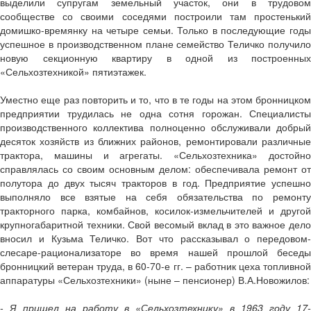
выделили супругам земельный участок, они в трудовом
сообществе со своими соседями построили там простенький
домишко-времянку на четыре семьи. Только в последующие годы
успешное в производственном плане семейство Теличко получило
новую секционную квартиру в одной из построенных
«Сельхозтехникой» пятиэтажек.
Уместно еще раз повторить и то, что в те годы на этом бронницком
предприятии трудилась не одна сотня горожан. Специалисты
производственного коллектива полноценно обслуживали добрый
десяток хозяйств из ближних районов, ремонтировали различные
трактора, машины и агрегаты. «Сельхозтехника» достойно
справлялась со своим основным делом: обеспечивала ремонт от
полутора до двух тысяч тракторов в год. Предприятие успешно
выполняло все взятые на себя обязательства по ремонту
тракторного парка, комбайнов, косилок-измельчителей и другой
крупногабаритной техники. Свой весомый вклад в это важное дело
вносил и Кузьма Теличко. Вот что рассказывал о передовом-
слесаре-рационализаторе во время нашей прошлой беседы
бронницкий ветеран труда, в 60-70-е гг. – работник цеха топливной
аппаратуры «Сельхозтехники» (ныне – пенсионер) В.А.Новожилов:
- Я пришел на работу в «Сельхозтехнику» в 1963 году 17-