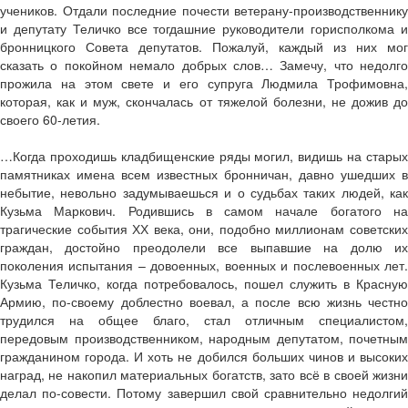
учеников. Отдали последние почести ветерану-производственнику
и депутату Теличко все тогдашние руководители горисполкома и
бронницкого Совета депутатов. Пожалуй, каждый из них мог
сказать о покойном немало добрых слов… Замечу, что недолго
прожила на этом свете и его супруга Людмила Трофимовна,
которая, как и муж, скончалась от тяжелой болезни, не дожив до
своего 60-летия.
…Когда проходишь кладбищенские ряды могил, видишь на старых
памятниках имена всем известных бронничан, давно ушедших в
небытие, невольно задумываешься и о судьбах таких людей, как
Кузьма Маркович. Родившись в самом начале богатого на
трагические события ХХ века, они, подобно миллионам советских
граждан, достойно преодолели все выпавшие на долю их
поколения испытания – довоенных, военных и послевоенных лет.
Кузьма Теличко, когда потребовалось, пошел служить в Красную
Армию, по-своему доблестно воевал, а после всю жизнь честно
трудился на общее благо, стал отличным специалистом,
передовым производственником, народным депутатом, почетным
гражданином города. И хоть не добился больших чинов и высоких
наград, не накопил материальных богатств, зато всё в своей жизни
делал по-совести. Потому завершил свой сравнительно недолгий