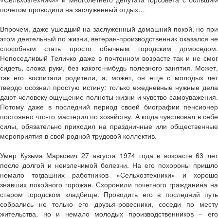
почетом проводили на заслуженный отдых…
Впрочем, даже ушедший на заслуженный домашний покой, но при
этом деятельный по жизни, ветеран-производственник оказался не
способным стать просто обычным городским домоседом.
Непоседливый Теличко даже в почтенном возрасте так и не смог
сидеть, сложа руки, без какого-нибудь полезного занятия. Может,
так его воспитали родители, а, может, он еще с молодых лет
твердо осознал простую истину: только ежедневные нужные дела
дают человеку ощущение полноты жизни и чувство самоуважения.
Потому даже в последний период своей биографии пенсионер
постоянно что-то мастерил по хозяйству. А когда чувствовал в себе
силы, обязательно приходил на праздничные или общественные
мероприятия в свой родной трудовой коллектив.
Умер Кузьма Маркович 27 августа 1974 года в возрасте 63 лет
после долгой и неизлечимой болезни. На его похороны пришло
немало тогдашних работников «Сельхозтехники» и хорошо
знавших покойного горожан. Схоронили почетного гражданина на
старом городском кладбище. Проводить его в последний путь
собрались не только его друзья-ровесники, соседи по месту
жительства, но и немало молодых производственников – его