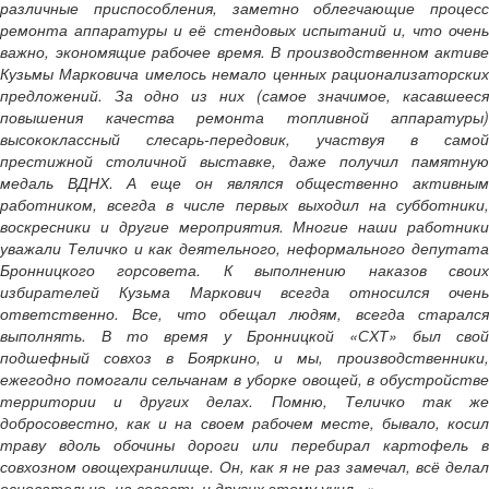
различные приспособления, заметно облегчающие процесс
ремонта аппаратуры и её стендовых испытаний и, что очень
важно, экономящие рабочее время. В производственном активе
Кузьмы Марковича имелось немало ценных рационализаторских
предложений. За одно из них (самое значимое, касавшееся
повышения качества ремонта топливной аппаратуры)
высококлассный слесарь-передовик, участвуя в самой
престижной столичной выставке, даже получил памятную
медаль ВДНХ. А еще он являлся общественно активным
работником, всегда в числе первых выходил на субботники,
воскресники и другие мероприятия. Многие наши работники
уважали Теличко и как деятельного, неформального депутата
Бронницкого горсовета. К выполнению наказов своих
избирателей Кузьма Маркович всегда относился очень
ответственно. Все, что обещал людям, всегда старался
выполнять. В то время у Бронницкой «СХТ» был свой
подшефный совхоз в Бояркино, и мы, производственники,
ежегодно помогали сельчанам в уборке овощей, в обустройстве
территории и других делах. Помню, Теличко так же
добросовестно, как и на своем рабочем месте, бывало, косил
траву вдоль обочины дороги или перебирал картофель в
совхозном овощехранилище. Он, как я не раз замечал, всё делал
основательно, на совесть и других этому учил...»