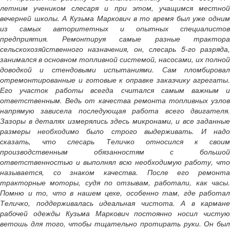
летним учеником слесаря и при этом, учащимся местной
вечерней школы. А Кузьма Маркович в то время был уже одним
из самых авторитетных и опытных специалистов
предприятия. Ремонтируя самые разные трактора
сельскохозяйственного назначения, он, слесарь 5-го разряда,
занимался в основном топливной системой, насосами, их полной
доводкой и стендовыми испытаниями. Сам пломбировал
отремонтированные и готовые к оправке заказчику агрегаты.
Его участок работы всегда считался самым важным и
ответственным. Ведь от качества ремонта топливных узлов
напрямую зависела последующая работа всего двигателя.
Зазоры в деталях измерялись здесь микронами, и все заданные
размеры необходимо было строго выдерживать. И надо
сказать, что слесарь Теличко относился к своим
производственным обязанностям с большой
ответственностью и выполнял всю необходимую работу, что
называется, со знаком качества. После его ремонта
тракторные моторы, судя по отзывам, работали, как часы.
Помню и то, что в нашем цехе, особенно там, где работал
Теличко, поддерживалась идеальная чистота. А в кармане
рабочей одежды Кузьма Маркович постоянно носил чистую
ветошь для того, чтобы тщательно протирать руки. Он был