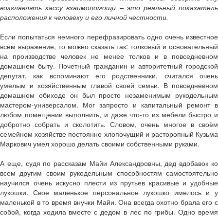
возглавлять кассу взаимопомощи – это реальный показатель
расположения к человеку и его личной честности.
Если попытаться немного перефразировать одно очень известное
всем выражение, то можно сказать так: толковый и основательный
на производстве человек не менее толков и в повседневном
домашнем быту. Почетный гражданин и авторитетный городской
депутат, как вспоминают его родственники, считался очень
умелым и хозяйственным главой своей семьи. В повседневном
домашнем обиходе он был просто незаменимым рукодельным
мастером-универсалом. Мог запросто и капитальный ремонт в
любом помещении выполнить, и даже что-то из мебели быстро и
добротно собрать и сколотить. Словом, очень многое в своём
семейном хозяйстве постоянно хлопочущий и расторопный Кузьма
Маркович умел хорошо делать своими собственными руками.
А еще, судя по рассказам Майи Александровны, дед вдобавок ко
всем другим своим рукодельным способностям самостоятельно
научился очень искусно плести из прутьев красивые и удобные
лукошки. Свое маленькое персональное лукошко имелось и у
маленькой в то время внучки Майи. Она всегда охотно брала его с
собой, когда ходила вместе с дедом в лес по грибы. Одно время