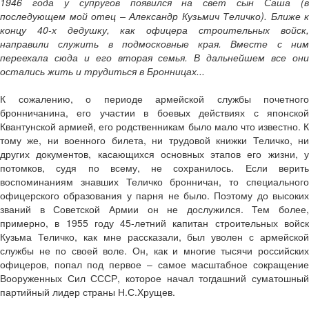
1946 года у супругов появился на свет сын Саша (в
последующем мой отец – Александр Кузьмич Теличко). Ближе к
концу 40-х дедушку, как офицера строительных войск,
направили служить в подмосковные края. Вместе с ним
переехала сюда и его вторая семья. В дальнейшем все они
остались жить и трудиться в Бронницах...
К сожалению, о периоде армейской службы почетного
бронничанина, его участии в боевых действиях с японской
Квантунской армией, его родственникам было мало что известно. К
тому же, ни военного билета, ни трудовой книжки Теличко, ни
других документов, касающихся основных этапов его жизни, у
потомков, судя по всему, не сохранилось. Если верить
воспоминаниям знавших Теличко бронничан, то специального
офицерского образования у парня не было. Поэтому до высоких
званий в Советской Армии он не дослужился. Тем более,
примерно, в 1955 году 45-летний капитан строительных войск
Кузьма Теличко, как мне рассказали, был уволен с армейской
службы не по своей воле. Он, как и многие тысячи российских
офицеров, попал под первое – самое масштабное сокращение
Вооруженных Сил СССР, которое начал тогдашний суматошный
партийный лидер страны Н.С.Хрущев.