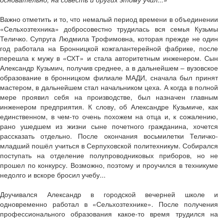
Важно отметить и то, что немалый период времени в объединении
«Сельхозтехника» добросовестно трудилась вся семья Кузьмы
Теличко. Супруга Людмила Трофимовна, которая прежде не один
год работала на Бронницкой кожгалантерейной фабрике, после
перешла к мужу в «СХТ» и стала авторитетным инженером. Сын
Александр Кузьмич, получив среднее, а в дальнейшем – вузовское
образование в бронницком филиале МАДИ, сначала был принят
мастером, в дальнейшем стал начальником цеха. А когда в полной
мере проявил себя на производстве, был назначен главным
инженером предприятия. К слову, об Александре Кузьмиче, как
единственном, в чем-то очень похожем на отца и, к сожалению,
рано ушедшем из жизни сыне почетного гражданина, хочется
рассказать отдельно. После окончания восьмилетки Теличко-
младший пошёл учиться в Серпуховской политехникум. Собирался
поступать на отделение полупроводниковых приборов, но не
прошел по конкурсу. Возможно, поэтому и проучился в техникуме
недолго и вскоре бросил учебу...
Доучивался Александр в городской вечерней школе и
одновременно работал в «Сельхозтехнике». После получения
профессионального образования какое-то время трудился на