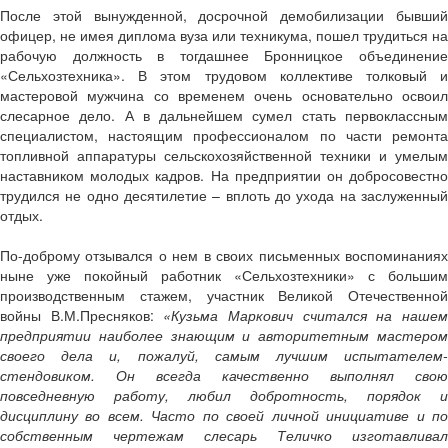
После этой вынужденной, досрочной демобилизации бывший
офицер, не имея диплома вуза или техникума, пошел трудиться на
рабочую должность в тогдашнее Бронницкое объединение
«Сельхозтехника». В этом трудовом коллективе толковый и
мастеровой мужчина со временем очень основательно освоил
слесарное дело. А в дальнейшем сумел стать первоклассным
специалистом, настоящим профессионалом по части ремонта
топливной аппаратуры сельскохозяйственной техники и умелым
наставником молодых кадров. На предприятии он добросовестно
трудился не одно десятилетие – вплоть до ухода на заслуженный
отдых.
По-доброму отзывался о нем в своих письменных воспоминаниях
ныне уже покойный работник «Сельхозтехники» с большим
производственным стажем, участник Великой Отечественной
войны В.М.Пресняков:
«Кузьма Маркович считался на наше
предприятии наиболее знающим и авторитетным мастером
своего дела и, пожалуй, самым лучшим испытателем-
стендовиком. Он всегда качественно выполнял свою
повседневную работу, любил добротность, порядок и
дисциплину во всем. Часто по своей личной инициативе и по
собственным чертежам слесарь Теличко изготавливал