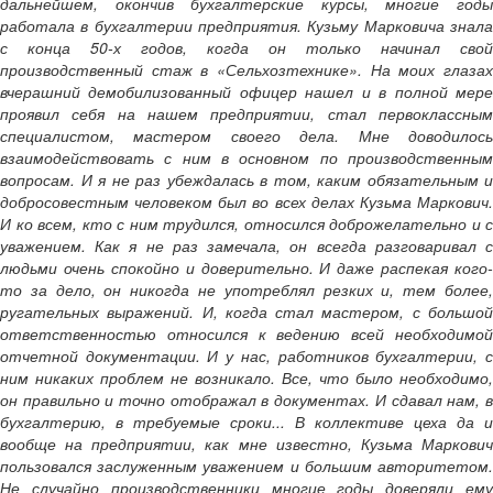
дальнейшем, окончив бухгалтерские курсы, многие годы
работала в бухгалтерии предприятия. Кузьму Марковича знала
с конца 50-х годов, когда он только начинал свой
производственный стаж в «Сельхозтехнике». На моих глазах
вчерашний демобилизованный офицер нашел и в полной мере
проявил себя на нашем предприятии, стал первоклассным
специалистом, мастером своего дела. Мне доводилось
взаимодействовать с ним в основном по производственным
вопросам. И я не раз убеждалась в том, каким обязательным и
добросовестным человеком был во всех делах Кузьма Маркович.
И ко всем, кто с ним трудился, относился доброжелательно и с
уважением. Как я не раз замечала, он всегда разговаривал с
людьми очень спокойно и доверительно. И даже распекая кого-
то за дело, он никогда не употреблял резких и, тем более,
ругательных выражений. И, когда стал мастером, с большой
ответственностью относился к ведению всей необходимой
отчетной документации. И у нас, работников бухгалтерии, с
ним никаких проблем не возникало. Все, что было необходимо,
он правильно и точно отображал в документах. И сдавал нам, в
бухгалтерию, в требуемые сроки... В коллективе цеха да и
вообще на предприятии, как мне известно, Кузьма Маркович
пользовался заслуженным уважением и большим авторитетом.
Не случайно производственники многие годы доверяли ему