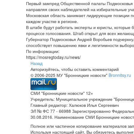
Первый зампред Общественной палаты Подмосковья Та
направляя своих наблюдателей на избирательные уча
Московская область занимает лидирующие позиции по
каждом участке в регионе.
В штабе будут работать эксперты и юристы, которые 
процессе голосования. Штаб открыт для всех желающи
Губернатор Подмосковья Андрей Воробьев подчеркнул,
способствует повышению явки и легитимности выборо
По информации:
https://mosregtoday.ru/news/
Назад
Авторизуйтесь, чтобы оставить комментарий
© 2006-2025 МУ "Бронницкие новости"
Bronnitsy.ru
СМИ "Бронницкие новости" 12+
Учредитель: Муниципальное учреждение "Бронницк
Главный редактор: Халюков Илья Сергеевич
ЭЛ № ФС 77 - 66988 Зарегистрированно Федеральн
30.08.2016. Наименование СМИ Бронницкие новос
Полное или частичное копирование материалов за
Используя настоящий сайт, Вы обязуетесь выполня