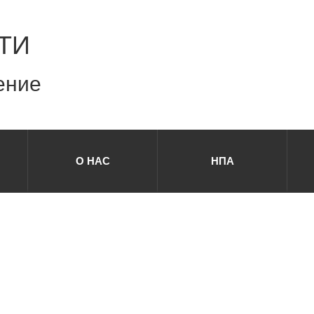
ТИ
ение
О НАС
НПА