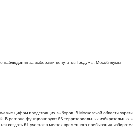
го наблюдения за выборами депутатов Госдумы, Мособлдумы
ючевые цифры предстоящих выборов. В Московской области зарег
дней. В регионе функционируют 56 территориальных избирательных
ся создать 51 участок в местах временного пребывания избирател