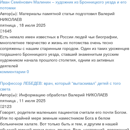
Иван Семёнович Малинин – художник из Бронницкого уезда и его
потомки
Автор(ы):
Материалы памятной статьи подготовил Валерий
НИКОЛАЕВ
пятница
,
18
июля
2025
1645
Есть немало имен известных в России людей чьи биографии,
многолетнее творчество и жизнь их потомства очень тесно
сопряжены с нашим старинным городом. Один из таких уроженцев
тогдашнего Бронницкого уезда, ставший знаменитым русским
художником начала прошлого столетия, одним из активных
деятелей
комментарии
0
Профессор ЛЕБЕДЕВ: врач, который “вытаскивал” детей с того
света
Автор(ы):
Информацию обработал Валерий НИКОЛАЕВ
пятница
,
11
июля
2025
2123
Говорят, родители маленьких пациентов считали его почти Богом.
Или по крайней мере земным наместником Бога в белом
больничном халате. Вот только быть и тем, и другим в нашей
обычной земной жизни очень трудно. Ведь настоящий, дорожащий