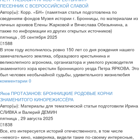
ПЕСЕННИК С ВСЕРОССИЙСКОЙ СЛАВОЙ
Автор(ы):
Корр. «БН» (памятная статья подготовлена по
сведениям фондов Музея истории г. Бронницы, по материалам из
личных архивов Елены Жарковой и Вячеслава Обезьянина, а
также по информации из других открытых источников)
пятница
,
05
сентября
2025
1588
В этом году исполнилось ровно 150 лет со дня рождения нашего
замечательного земляка, образцового крестьянина и
великолепного агронома, организатора и умелого руководителя
знаменитого хора крестьян Бронницкого уезда Петра ЯРКОВА. Это
был человек необычайной судьбы, удивительного жизнелюбия
комментарии
0
Яков ПРОТАЗАНОВ: БРОННИЦКИЕ РОДОВЫЕ КОРНИ
ЗНАМЕНИТОГО КИНОРЕЖИССЁРА
Автор(ы):
Материалы для тематической статьи подготовили Ирина
СЛИВКА и Валерий ДЕМИН
пятница
,
29
августа
2025
1838
Все, кто интересуется историй отечественного, в том числе
«немого» кино, наверняка, видели такие по-своему интересные,