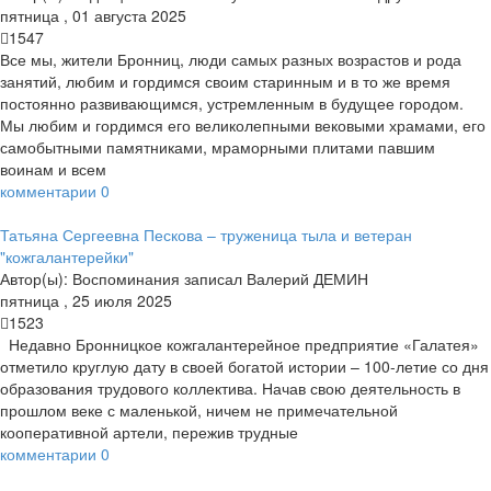
пятница
,
01
августа
2025
1547
Все мы, жители Бронниц, люди самых разных возрастов и рода
занятий, любим и гордимся своим старинным и в то же время
постоянно развивающимся, устремленным в будущее городом.
Мы любим и гордимся его великолепными вековыми храмами, его
самобытными памятниками, мраморными плитами павшим
воинам и всем
комментарии
0
Татьяна Сергеевна Пескова – труженица тыла и ветеран
"кожгалантерейки"
Автор(ы):
Воспоминания записал Валерий ДЕМИН
пятница
,
25
июля
2025
1523
Недавно Бронницкое кожгалантерейное предприятие «Галатея»
отметило круглую дату в своей богатой истории – 100-летие со дня
образования трудового коллектива. Начав свою деятельность в
прошлом веке с маленькой, ничем не примечательной
кооперативной артели, пережив трудные
комментарии
0