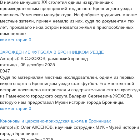
В начале минушего XX столетия одним из крупнейших
производственным предприятий тогдашнего Бронницкого уезда
являлась Раменская мануфактура. На фабрике трудились многие
местные жители, причем немало из них, судя по документам тех
лет, проживало из-за острой нехватки жилья в приспособленных
помещениях
комментарии
0
ЗАРОЖДЕНИЕ ФУТБОЛА В БРОННИЦКОМ УЕЗДЕ
Автор(ы):
В.С.ЖОХОВ, раменский краевед
пятница
,
05
декабря
2025
947
Судя по материалам местных исследователей, одним из первых
видов спорта в Бронницком уезде стал футбол. Его многолетней
истории посвящена интересная и содержательная статья краеведа
из Раменского городского округа Валерия Сергеевича ЖОХОВА,
которую нам предоставил Музей истории города Бронницы.
комментарии
0
Кононовы и церковно-приходская школа в Бронницах
Автор(ы):
Олег АКСЕНОВ, научный сотрудник МУК «Музей истории
города Бронницы»
пятница
,
28
ноября
2025