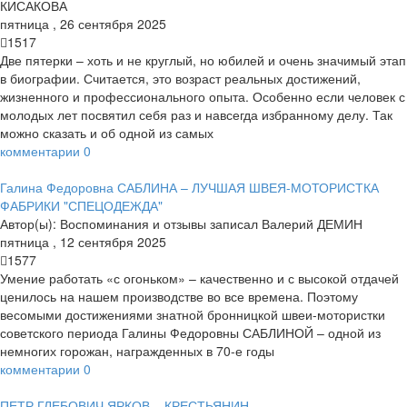
КИСАКОВА
пятница
,
26
сентября
2025
1517
Две пятерки – хоть и не круглый, но юбилей и очень значимый этап
в биографии. Считается, это возраст реальных достижений,
жизненного и профессионального опыта. Особенно если человек с
молодых лет посвятил себя раз и навсегда избранному делу. Так
можно сказать и об одной из самых
комментарии
0
Галина Федоровна САБЛИНА – ЛУЧШАЯ ШВЕЯ-МОТОРИСТКА
ФАБРИКИ "СПЕЦОДЕЖДА"
Автор(ы):
Воспоминания и отзывы записал Валерий ДЕМИН
пятница
,
12
сентября
2025
1577
Умение работать «с огоньком» – качественно и с высокой отдачей
ценилось на нашем производстве во все времена. Поэтому
весомыми достижениями знатной бронницкой швеи-мотористки
советского периода Галины Федоровны САБЛИНОЙ – одной из
немногих горожан, награжденных в 70-е годы
комментарии
0
ПЕТР ГЛЕБОВИЧ ЯРКОВ – КРЕСТЬЯНИН-