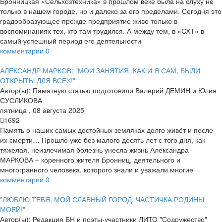
Бронницкая «Сельхозтехника» в прошлом веке была на слуху не
только в нашем городе, но и далеко за его пределами. Сегодня это
градообразующее прежде предприятие живо только в
воспоминаниях тех, кто там трудился. А между тем, в «СХТ» в
самый успешный период его деятельности
комментарии
0
АЛЕКСАНДР МАРКОВ: "МОИ ЗАНЯТИЯ, КАК И Я САМ, БЫЛИ
ОТКРЫТЫ ДЛЯ ВСЕХ!"
Автор(ы):
Памятную статью подготовили Валерий ДЕМИН и Юлия
СУСЛИКОВА
пятница
,
08
августа
2025
1692
Память о наших самых достойных земляках долго живёт и после
их смерти… Прошло уже без малого десять лет с того дня, как
тяжелая, неизлечимая болезнь унесла жизнь Александра
МАРКОВА – коренного жителя Бронниц, деятельного и
многогранного человека, которого знали и уважали многие
комментарии
0
"ЛЮБЛЮ ТЕБЯ, МОЙ СЛАВНЫЙ ГОРОД, ЧАСТИЧКА РОДИНЫ
МОЕЙ!"
Автор(ы):
Редакция БН и поэты-участники ЛИТО "Содружество"