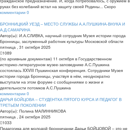
гражданское предназначение. И, когда потребовалось, с оружием в
руках без колебаний встал на защиту своей Родины... Скоро
комментарии
0
БРОННИЦКИЙ УЕЗД – МЕСТО СЛУЖБЫ А.А.ПУШКИНА-ВНУКА И
А.Д.САМАРИНА
Автор(ы):
И.А.СЛИВКА, научный сотрудник Музея истории города
Бронницы, заслуженный работник культуры Московской области
пятница
,
31
октября
2025
1089
(по архивным документам) 11 октября в Государственном
историко-литературном музее-заповеднике А.С.Пушкина
состоялась XXVIII Пушкинская конференция. Сотрудники Музея
истории города Бронницы, участвуя в нём, неоднократно
выступали на этом форуме с сообщениями о жизни и
деятельности потомков А.С.Пушкина
комментарии
0
ДАРЬЯ БОЙЦОВА – СТУДЕНТКА ПЯТОГО КУРСА И ПЕДАГОГ В
ТРЕТЬЕМ ПОКОЛЕНИИ
Автор(ы):
Полина МАЛИННИКОВА
пятница
,
24
октября
2025
1033
Педагогика для молодой бронничанки Дарьи БОЙЦОВОЙ – это не