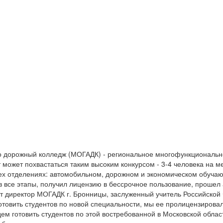
о дорожный колледж (МОГАДК) - региональное многофункциональн
 может похвастаться таким высоким конкурсом - 3-4 человека на 
ех отделениях: автомобильном, дорожном и экономическом обучаютс
 все этапы, получил лицензию в бессрочное пользование, проше
ит директор МОГАДК г. Бронницы, заслуженный учитель Российско
готовить студентов по новой специальности, мы ее пролицензировали
дем готовить студентов по этой востребованной в Московской облас