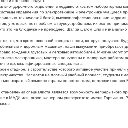
бор и это очень радует.
бильно- дорожного отделения в недавно открытом лабораторном 
истемы управления по электротехнике и электронике учащиеся пр
териально-технической базой, высокопрофессиональными кадрами
стов, у которых нет проблем с трудоустройством, их охотно прини
то это на блюдечке не преподнес. Шаг за шагом шли к изначально
ется то, что кроме основной специальности, которую получают бу
омобильным и дорожным машинам, наши выпускники приобретают д
раво вождения грузовых и легковых автомобилей. Многие могут отк
агноста-электронщика, мастера по кузовым и малярным работам по
нечно же, квалифицированные специалисты.
троен стадион, в строительстве которого активное участие приняли
ектричество. Несмотря на плотный учебный процесс, студенты им
ет многократный чемпион страны по автогонкам, полковник запаса
становлении специалиста является возможность непрерывного пр
ние в МАДИ или агроинженерном университете имени Горячкина. Р
часов.