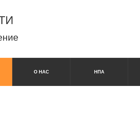
ТИ
ение
О НАС
НПА