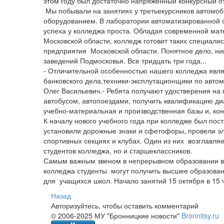
этом году был достаточно напряженный конкурсный от
Мы побывали на занятиях у третьекурсников автомо
оборудованием. В лаборатории автоматизированной с
успеха у колледжа проста. Обладая современной ма
Московской области, колледж готовит таких специали
предприятия Московской области. Понятное дело, ник
заведений Подмосковья. Все тридцать три года...
- Отличительной особенностью нашего колледжа явля
банковского дела,техники-эксплутационщики по авт
Олег Васильевич.- Ребята получают удостверения на п
автобусом, автопоездами, получить квалификацию ди
учебно-материальная и производственная базы и, ко
К началу нового учебного года при колледже был пос
установили дорожные знаки и сфетофоры, провели эл
спортивных секциях и клубах. Один из них возглавля
студентов колледжа, но и старшеклассников.
Самым важным звеном в непрерывном образовании в 
колледжа студенты могут получить высшее образова
для учащихся школ. Начало занятий 15 октября в 15 
Назад
Авторизуйтесь, чтобы оставить комментарий
© 2006-2025 МУ "Бронницкие новости"
Bronnitsy.ru