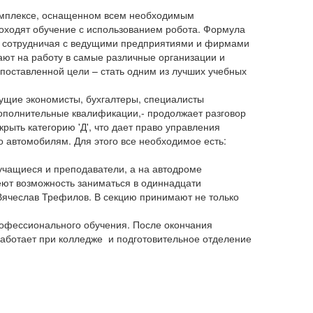
комплексе, оснащенном всем необходимым
оходят обучение с использованием робота. Формула
, сотрудничая с ведущими предприятиями и фирмами
мают на работу в самые различные организации и
 поставленной цели – стать одним из лучших учебных
дущие экономисты, бухгалтеры, специалисты
ополнительные квалификации,- продолжает разговор
рыть категорию 'Д', что дает право управления
 автомобилям. Для этого все необходимое есть:
 учащиеся и преподаватели, а на автодроме
еют возможность заниматься в одиннадцати
 Вячеслав Трефилов. В секцию принимают не только
офессионального обучения. После окончания
аботает при колледже и подготовительное отделение