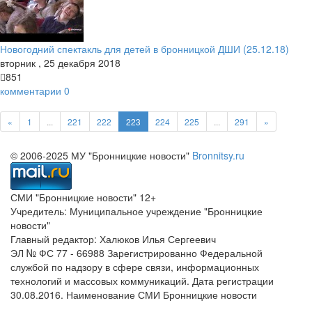
Новогодний спектакль для детей в бронницкой ДШИ (25.12.18)
вторник
,
25
декабря
2018
851
комментарии
0
«
1
...
221
222
223
224
225
...
291
»
© 2006-2025 МУ "Бронницкие новости"
Bronnitsy.ru
СМИ "Бронницкие новости" 12+
Учредитель: Муниципальное учреждение "Бронницкие
новости"
Главный редактор: Халюков Илья Сергеевич
ЭЛ № ФС 77 - 66988 Зарегистрированно Федеральной
службой по надзору в сфере связи, информационных
технологий и массовых коммуникаций. Дата регистрации
30.08.2016. Наименование СМИ Бронницкие новости