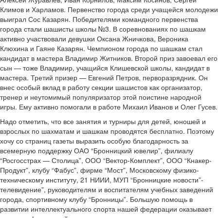
Климов и Харламов. Первенство города среди учащейся молодежи
выиграл Сос Казарян. Победителями командного первенства
города стали шашисты школы №3. В соревнованиях по шашкам
активно участвовали девушки Оксана Жничкова, Вероника
Клюхина и Гаяне Казарян. Чемпионом города по шашкам стал
кандидат в мастера Владимир Житников. Второй приз завоевал его
сын — тоже Владимир, учащийся Клишевской школы, кандидат в
мастера. Третий призер — Евгений Петров, перворазрядник. Он
внес особый вклад в работу секции шашистов как организатор,
тренер и неутомимый популяризатор этой поистине народной
игры. Ему активно помогали в работе Михаил Иванов и Олег Гусев.
Надо отметить, что все занятия и турниры для детей, юношей и
взрослых по шахматам и шашкам проводятся бесплатно. Поэтому
хочу со страниц газеты выразить особую благодарность за
всемерную поддержку ОАО “Бронницкий ювелир”, филиалу
“Росгосстрах — Столица”, ООО “Вектор-Комплект”, ООО “Кнакер-
Продукт”, клубу “Фабус”, фирме “Мост”, Московскому физико-
техническому институту, 21 НИИИ, МУП “Бронницкие новости”-
телевидение”, руководителям и воспитателям учебных заведений
города, спортивному клубу “Бронницы”. Большую помощь в
развитии интеллектуального спорта нашей федерации оказывает