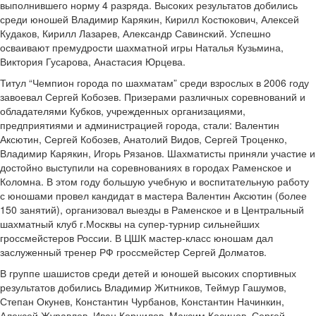
выполнившего норму 4 разряда. Высоких результатов добились
среди юношей Владимир Карякин, Кирилл Костюкович, Алексей
Кудаков, Кирилл Лазарев, Александр Савинский. Успешно
осваивают премудрости шахматной игры Наталья Кузьмина,
Виктория Гусарова, Анастасия Юрцева.
Титул “Чемпион города по шахматам” среди взрослых в 2006 году
завоевал Сергей Кобозев. Призерами различных соревнований и
обладателями Кубков, учрежденных организациями,
предприятиями и администрацией города, стали: Валентин
Аксютин, Сергей Кобозев, Анатолий Видов, Сергей Троценко,
Владимир Карякин, Игорь Рязанов. Шахматисты приняли участие и
достойно выступили на соревнованиях в городах Раменское и
Коломна. В этом году большую учебную и воспитательную работу
с юношами провел кандидат в мастера Валентин Аксютин (более
150 занятий), организовал выезды в Раменское и в Центральный
шахматный клуб г.Москвы на супер-турнир сильнейших
гроссмейстеров России. В ЦШК мастер-класс юношам дал
заслуженный тренер РФ гроссмейстер Сергей Долматов.
В группе шашистов среди детей и юношей высоких спортивных
результатов добились Владимир Житников, Теймур Гашумов,
Степан Окунев, Константин Чурбанов, Константин Начинкин,
Алексей Журавлев, Иван Корнилов, Максим Косинов, Сергей