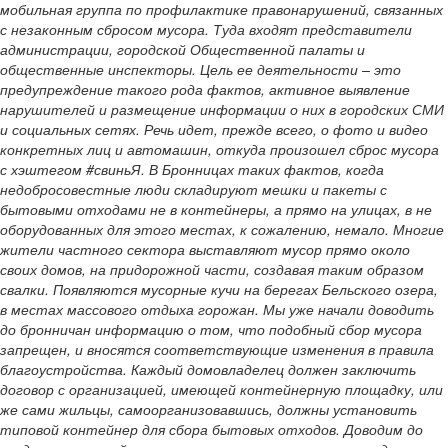
мобильная группа по профилактике правонарушений, связанных
с незаконным сбросом мусора. Туда входят представители
администрации, городской Общественной палаты и
общественные инспекторы. Цель ее деятельности – это
предупреждение такого рода фактов, активное выявление
нарушителей и размещение информации о них в городских СМИ
и социальных сетях. Речь идет, прежде всего, о фото и видео
конкретных лиц и автомашин, откуда произошел сброс мусора
с хэштегом #свиньЯ. В Бронницах таких фактов, когда
недобросовестные люди складируют мешки и пакеты с
бытовыми отходами не в контейнеры, а прямо на улицах, в не
оборудованных для этого местах, к сожалению, немало. Многие
жители частного сектора выставляют мусор прямо около
своих домов, на придорожной части, создавая таким образом
свалки. Появляются мусорные кучи на берегах Бельского озера,
в местах массового отдыха горожан. Мы уже начали доводить
до бронничан информацию о том, что подобный сбор мусора
запрещен, и вносятся соответствующие изменения в правила
благоустройства. Каждый домовладелец должен заключить
договор с организацией, имеющей контейнерную площадку, или
же сами жильцы, самоорганизовавшись, должны установить
типовой контейнер для сбора бытовых отходов.
Доводим до