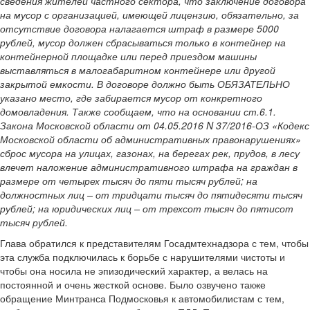
сведения жителей частного сектора, что заключение договора
на мусор с организацией, имеющей лицензию, обязательно, за
отсутствие договора налагается штраф в размере 5000
рублей, мусор должен сбрасываться только в контейнер на
контейнерной площадке или перед приездом машины
выставляться в малогабаритном контейнере или другой
закрытой емкости.
В договоре должно быть ОБЯЗАТЕЛЬНО
указано место, где забирается мусор от конкретного
домовладения.
Также сообщаем, что на основании ст.6.1.
Закона Московской области от 04.05.2016 N 37/2016-ОЗ «Кодекс
Московской области об административных правонарушениях»
сброс мусора на улицах, газонах, на берегах рек, прудов, в лесу
влечет наложение административного штрафа на граждан в
размере от четырех тысяч до пяти тысяч рублей; на
должностных лиц – от тридцати тысяч до пятидесяти тысяч
рублей; на юридических лиц – от трехсот тысяч до пятисот
тысяч рублей.
Глава обратился к представителям Госадмтехнадзора с тем, чтобы
эта служба подключилась к борьбе с нарушителями чистоты и
чтобы она носила не эпизодический характер, а велась на
постоянной и очень жесткой основе. Было озвучено также
обращение Минтранса Подмосковья к автомобилистам с тем,