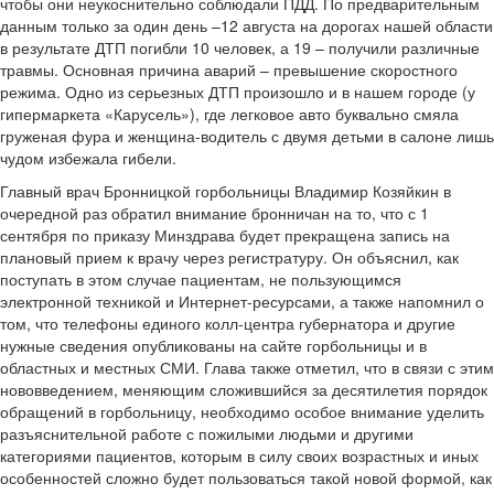
чтобы они неукоснительно соблюдали ПДД. По предварительным
данным только за один день –12 августа на дорогах нашей области
в результате ДТП погибли 10 человек, а 19 – получили различные
травмы. Основная причина аварий – превышение скоростного
режима. Одно из серьезных ДТП произошло и в нашем городе (у
гипермаркета «Карусель»), где легковое авто буквально смяла
груженая фура и женщина-водитель с двумя детьми в салоне лишь
чудом избежала гибели.
Главный врач Бронницкой горбольницы Владимир Козяйкин в
очередной раз обратил внимание бронничан на то, что с 1
сентября по приказу Минздрава будет прекращена запись на
плановый прием к врачу через регистратуру. Он объяснил, как
поступать в этом случае пациентам, не пользующимся
электронной техникой и Интернет-ресурсами, а также напомнил о
том, что телефоны единого колл-центра губернатора и другие
нужные сведения опубликованы на сайте горбольницы и в
областных и местных СМИ. Глава также отметил, что в связи с этим
нововведением, меняющим сложившийся за десятилетия порядок
обращений в горбольницу, необходимо особое внимание уделить
разъяснительной работе с пожилыми людьми и другими
категориями пациентов, которым в силу своих возрастных и иных
особенностей сложно будет пользоваться такой новой формой, как