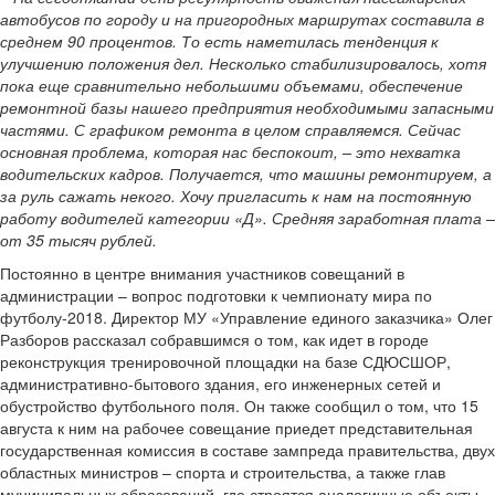
автобусов по городу и на пригородных маршрутах составила в
среднем 90 процентов. То есть наметилась тенденция к
улучшению положения дел. Несколько стабилизировалось, хотя
пока еще сравнительно небольшими объемами, обеспечение
ремонтной базы нашего предприятия необходимыми запасными
частями. С графиком ремонта в целом справляемся. Сейчас
основная проблема, которая нас беспокоит, – это нехватка
водительских кадров. Получается, что машины ремонтируем, а
за руль сажать некого. Хочу пригласить к нам на постоянную
работу водителей категории «Д». Средняя заработная плата –
от 35 тысяч рублей.
Постоянно в центре внимания участников совещаний в
администрации – вопрос подготовки к чемпионату мира по
футболу-2018. Директор МУ «Управление единого заказчика» Олег
Разборов рассказал собравшимся о том, как идет в городе
реконструкция тренировочной площадки на базе СДЮСШОР,
административно-бытового здания, его инженерных сетей и
обустройство футбольного поля. Он также сообщил о том, что 15
августа к ним на рабочее совещание приедет представительная
государственная комиссия в составе зампреда правительства, двух
областных министров – спорта и строительства, а также глав
муниципальных образований, где строятся аналогичные объекты.