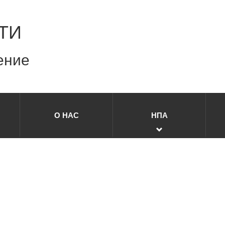
ТИ
ение
О НАС
НПА