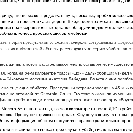
яснить, что потерпевший 31-летний москвич возвращался с дачи 
рищу, что не может продолжать путь, поскольку пробил колесо св
ниями на проезжей части дороги. В ходе осмотра места происшест
удники правоохранительных органов обнаружили две металлические
 пробивать колеса проезжающих автомобилей.
йстве, а серии преступлений со схожим почерком, совершенных в Подмо
Московской области расследуют уже серию убийств авто
ее время в
леса шипы, а потом расстреливают жертв, оставляя их имущество 
ая, когда на 84-м километре трассы «Дон» дальнобойщик увидел у
 – 64-летнего москвича Анатолия Лебедева. Вместе с ним погибла 
шено еще одно убийство. Преступники устроили засаду на 45-м ки
емье на автомобиле Chevrolet Cruze. Его тоже выманили из машин
Цыганов работал водителем маршрутного такси в аэропорту «Внуко
е Малого Бетонного кольца, всего в километре от поста ДПС в рай
еева. Преступник трижды выстрелил Юсупову в спину, а потом про
ейшем информация об этом поступила в правоохранительные орган
атели выяснили, что во всех трех случаях убийца использовал пули