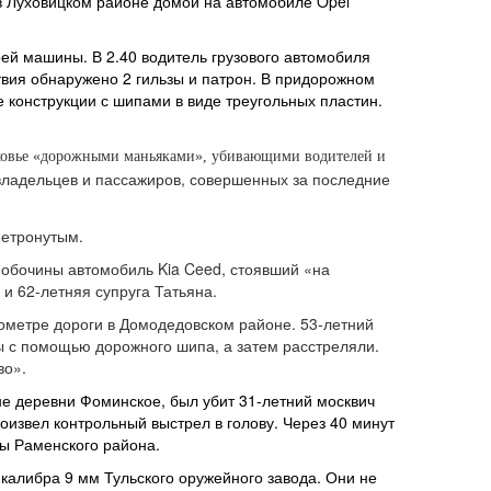
в Луховицком районе домой на автомобиле Opel
оей машины. В 2.40 водитель грузового автомобиля
вия обнаружено 2 гильзы и патрон. В придорожном
 конструкции с шипами в виде треугольных пластин.
сковье «дорожными маньяками», убивающими водителей и
владельцев и пассажиров, совершенных за последние
нетронутым.
 обочины автомобиль Kia Ceed, стоявший «на
и 62-летняя супруга Татьяна.
лометре дороги в Домодедовском районе. 53-летний
ы с помощью дорожного шипа, а затем расстреляли.
во».
оне деревни Фоминское, был убит 31-летний москвич
извел контрольный выстрел в голову. Через 40 минут
ы Раменского района.
 калибра 9 мм Тульского оружейного завода. Они не