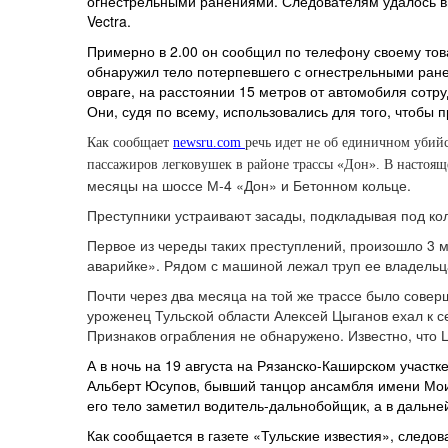
огнестрельными ранениями. Следователям удалось вы
Vectra.
Примерно в 2.00 он сообщил по телефону своему това
обнаружил тело потерпевшего с огнестрельными ране
овраге, на расстоянии 15 метров от автомобиля сотр
Они, судя по всему, использовались для того, чтобы
Как сообщает
newsru.com
речь идет не об единичном уби
пассажиров легковушек в районе трассы «Дон». В настоящ
месяцы на шоссе М-4 «Дон» и Бетонном кольце.
Преступники устраивают засады, подкладывая под ко
Первое из череды таких преступлений, произошло 3 м
аварийке». Рядом с машиной лежал труп ее владельца
Почти через два месяца на той же трассе было совер
уроженец Тульской области Алексей Цыганов ехал к с
Признаков ограбления не обнаружено. Известно, что 
А в ночь на 19 августа на Рязанско-Каширском участк
Альберт Юсупов, бывший танцор ансамбля имени Моис
его тело заметил водитель-дальнобойщик, а в дальн
Как сообщается в газете «Тульские известия», следов