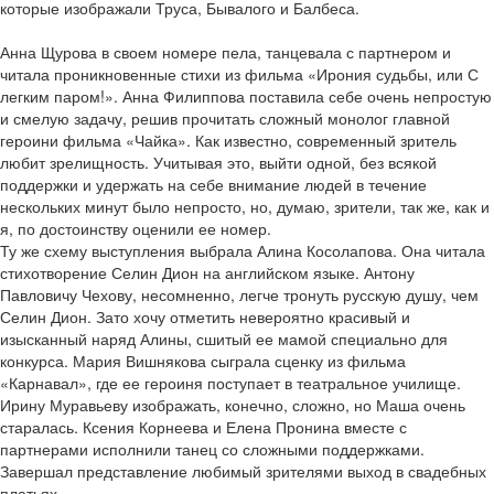
которые изображали Труса, Бывалого и Балбеса.
Анна Щурова в своем номере пела, танцевала с партнером и
читала проникновенные стихи из фильма «Ирония судьбы, или С
легким паром!». Анна Филиппова поставила себе очень непростую
и смелую задачу, решив прочитать сложный монолог главной
героини фильма «Чайка». Как известно, современный зритель
любит зрелищность. Учитывая это, выйти одной, без всякой
поддержки и удержать на себе внимание людей в течение
нескольких минут было непросто, но, думаю, зрители, так же, как и
я, по достоинству оценили ее номер.
Ту же схему выступления выбрала Алина Косолапова. Она читала
стихотворение Селин Дион на английском языке. Антону
Павловичу Чехову, несомненно, легче тронуть русскую душу, чем
Селин Дион. Зато хочу отметить невероятно красивый и
изысканный наряд Алины, сшитый ее мамой специально для
конкурса. Мария Вишнякова сыграла сценку из фильма
«Карнавал», где ее героиня поступает в театральное училище.
Ирину Муравьеву изображать, конечно, сложно, но Маша очень
старалась. Ксения Корнеева и Елена Пронина вместе с
партнерами исполнили танец со сложными поддержками.
Завершал представление любимый зрителями выход в свадебных
платьях.