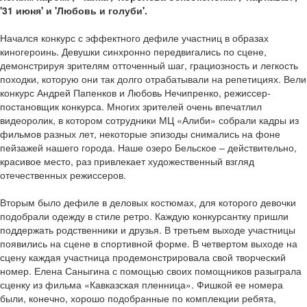
'31 июня' и 'Любовь и голуби'.
Начался конкурс с эффектного дефиле участниц в образах
киногероинь. Девушки синхронно передвигались по сцене,
демонстрируя зрителям отточенный шаг, грациозность и легкость
походки, которую они так долго отрабатывали на репетициях. Вели
конкурс Андрей Папенков и Любовь Нечипренко, режиссер­
постановщик конкурса. Многих зрителей очень впечатлил
видеоролик, в котором сотрудники МЦ «Алиби» собрали кадры из
фильмов разных лет, некоторые эпизоды снимались на фоне
пейзажей нашего города. Наше озеро Бельское – действительно,
красивое место, раз привлекает художественный взгляд
отечественных режиссеров.
Вторым было дефиле в деловых костюмах, для которого девочки
подобрали одежду в стиле ретро. Каждую конкурсантку пришли
поддержать родственники и друзья. В третьем выходе участницы
появились на сцене в спортивной форме. В четвертом выходе на
сцену каждая участница продемонстрировала свой творческий
номер. Елена Саныгина с помощью своих помощников разыграла
сценку из фильма «Кавказская пленница». Фишкой ее номера
были, конечно, хорошо подобранные по комплекции ребята,