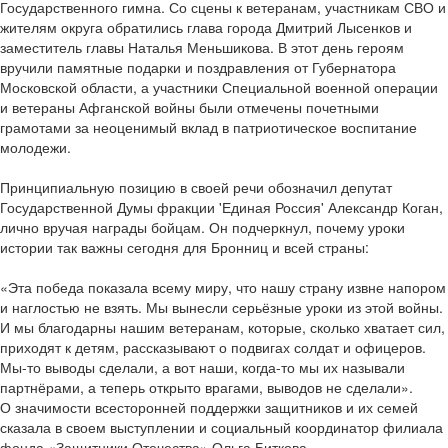
Государственного гимна. Со сцены к ветеранам, участникам СВО и
жителям округа обратились глава города Дмитрий Лысенков и
заместитель главы Наталья Меньшикова. В этот день героям
вручили памятные подарки и поздравления от Губернатора
Московской области, а участники Специальной военной операции
и ветераны Афганской войны были отмечены почетными
грамотами за неоценимый вклад в патриотическое воспитание
молодежи.
Принципиальную позицию в своей речи обозначил депутат
Государственной Думы фракции 'Единая Россия' Александр Коган,
лично вручая награды бойцам. Он подчеркнул, почему уроки
истории так важны сегодня для Бронниц и всей страны:
«Эта победа показала всему миру, что нашу страну извне напором
и наглостью не взять. Мы вынесли серьёзные уроки из этой войны.
И мы благодарны нашим ветеранам, которые, сколько хватает сил,
приходят к детям, рассказывают о подвигах солдат и офицеров.
Мы-то выводы сделали, а вот наши, когда-то мы их называли
партнёрами, а теперь открыто врагами, выводов не сделали».
О значимости всесторонней поддержки защитников и их семей
сказала в своем выступлении и социальный координатор филиала
фонда «Защитники Отечества» Ольга Биткова.