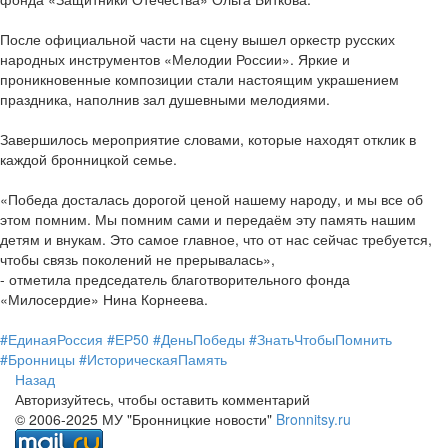
После официальной части на сцену вышел оркестр русских
народных инструментов «Мелодии России». Яркие и
проникновенные композиции стали настоящим украшением
праздника, наполнив зал душевными мелодиями.
Завершилось мероприятие словами, которые находят отклик в
каждой бронницкой семье.
«Победа досталась дорогой ценой нашему народу, и мы все об
этом помним. Мы помним сами и передаём эту память нашим
детям и внукам. Это самое главное, что от нас сейчас требуется,
чтобы связь поколений не прерывалась»,
- отметила председатель благотворительного фонда
«Милосердие» Нина Корнеева.
#ЕдинаяРоссия
#ЕР50
#ДеньПобеды
#ЗнатьЧтобыПомнить
#Бронницы
#ИсторическаяПамять
Назад
Авторизуйтесь, чтобы оставить комментарий
© 2006-2025 МУ "Бронницкие новости"
Bronnitsy.ru