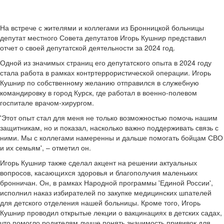
На встрече с жителями и коллегами из Бронницкой больницы
депутат местного Совета депутатов Игорь Кушнир представил
отчет о своей депутатской деятельности за 2024 год.
Одной из значимых страниц его депутатского опыта в 2024 году
стала работа в рамках контртеррористической операции. Игорь
Кушнир по собственному желанию отправился в служебную
командировку в город Курск, где работал в военно-полевом
госпитале врачом-хирургом.
'Этот опыт стал для меня не только возможностью помочь нашим
защитникам, но и показал, насколько важно поддерживать связь с
ними. Мы с коллегами намеренны и дальше помогать бойцам СВО
и их семьям', – отметил он.
Игорь Кушнир также сделал акцент на решении актуальных
вопросов, касающихся здоровья и благополучия маленьких
бронничан. Он, в рамках Народной программы 'Единой России',
исполнил наказ избирателей по закупке медицинских шпателей
для детского отделения нашей больницы. Кроме того, Игорь
Кушнир проводил открытые лекции о вакцинациях в детских садах,
что помогло родителям лучше понять значимость прививок для