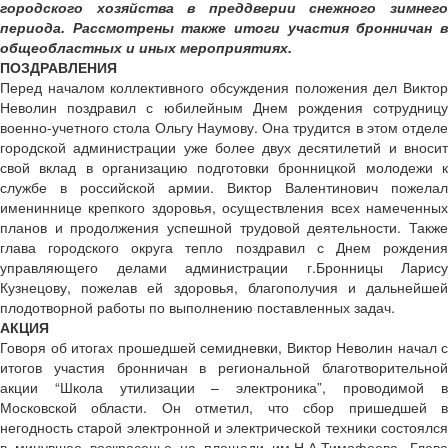
городского хозяйства в преддверии снежного зимнего
периода. Рассмотрены также итоги участия бронничан в
общеобластных и иных мероприятиях.
ПОЗДРАВЛЕНИЯ
Перед началом коллективного обсуждения положения дел Виктор
Неволин поздравил с юбилейным Днем рождения сотрудницу
военно-учетного стола Ольгу Наумову. Она трудится в этом отделе
городской администрации уже более двух десятилетий и вносит
свой вклад в организацию подготовки бронницкой молодежи к
службе в российской армии. Виктор Валентинович пожелал
имениннице крепкого здоровья, осуществления всех намеченных
планов и продолжения успешной трудовой деятельности. Также
глава городского округа тепло поздравил с Днем рождения
управляющего делами администрации г.Бронницы Ларису
Кузнецову, пожелав ей здоровья, благополучия и дальнейшей
плодотворной работы по выполнению поставленных задач.
АКЦИЯ
Говоря об итогах прошедшей семидневки, Виктор Неволин начал с
итогов участия бронничан в региональной благотворительной
акции “Школа утилизации – электроника”, проводимой в
Московской области. Он отметил, что сбор пришедшей в
негодность старой электронной и электрической техники состоялся
в минувшее воскресенье на площади им.Н.А.Тимофеева. Глава