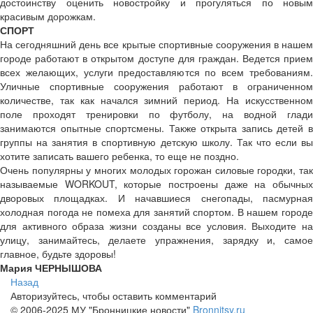
достоинству оценить новостройку и прогуляться по новым
красивым дорожкам.
СПОРТ
На сегодняшний день все крытые спортивные сооружения в нашем
городе работают в открытом доступе для граждан. Ведется прием
всех желающих, услуги предоставляются по всем требованиям.
Уличные спортивные сооружения работают в ограниченном
количестве, так как начался зимний период. На искусственном
поле проходят тренировки по футболу, на водной глади
занимаются опытные спортсмены. Также открыта запись детей в
группы на занятия в спортивную детскую школу. Так что если вы
хотите записать вашего ребенка, то еще не поздно.
Очень популярны у многих молодых горожан силовые городки, так
называемые WORKOUT, которые построены даже на обычных
дворовых площадках. И начавшиеся снегопады, пасмурная
холодная погода не помеха для занятий спортом. В нашем городе
для активного образа жизни созданы все условия. Выходите на
улицу, занимайтесь, делаете упражнения, зарядку и, самое
главное, будьте здоровы!
Мария ЧЕРНЫШОВА
Назад
Авторизуйтесь, чтобы оставить комментарий
© 2006-2025 МУ "Бронницкие новости"
Bronnitsy.ru