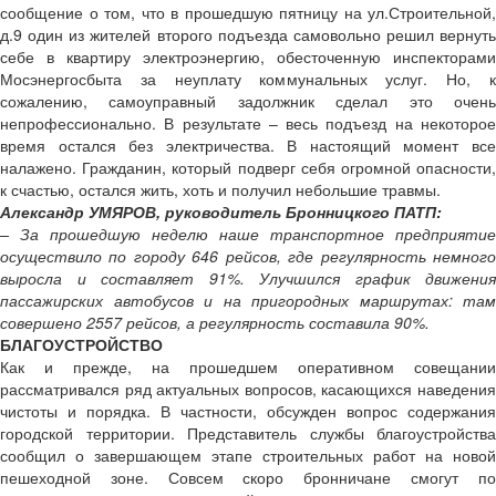
сообщение о том, что в прошедшую пятницу на ул.Строительной,
д.9 один из жителей второго подъезда самовольно решил вернуть
себе в квартиру электроэнергию, обесточенную инспекторами
Мосэнергосбыта за неуплату коммунальных услуг. Но, к
сожалению, самоуправный задолжник сделал это очень
непрофессионально. В результате – весь подъезд на некоторое
время остался без электричества. В настоящий момент все
налажено. Гражданин, который подверг себя огромной опасности,
к счастью, остался жить, хоть и получил небольшие травмы.
Александр УМЯРОВ, руководитель Бронницкого ПАТП:
– За прошедшую неделю наше транспортное предприятие
осуществило по городу 646 рейсов, где регулярность немного
выросла и составляет 91%. Улучшился график движения
пассажирских автобусов и на пригородных маршрутах: там
совершено 2557 рейсов, а регулярность составила 90%.
БЛАГОУСТРОЙСТВО
Как и прежде, на прошедшем оперативном совещании
рассматривался ряд актуальных вопросов, касающихся наведения
чистоты и порядка. В частности, обсужден вопрос содержания
городской территории. Представитель службы благоустройства
сообщил о завершающем этапе строительных работ на новой
пешеходной зоне. Совсем скоро бронничане смогут по