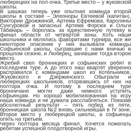
люберецких на пол-очка. Третье место – у жуковской
школы.
В шашках теперь уже опытная команда второй
школы в составе – Элеоноры Евтеевой (капитан),
Виктории Дрожжиной, Артема Ефремова, Каролины
Сунгуровой и запасных Артема Форсюк и Ольги
Табакарь – боролась за единственную путевку в
финал области от четвертой зоны. Хоть наши
школьники и являлись фаворитами турнира, все же
некоторое опасение у них вызывали команды
Софьинской школы, сыгравшие с нами вничью в
прошлом сезоне, и Люберец, занявшие тогда второе
место.
Жребий свел бронницких и софьинских ребят в
последнем туре. А до этого наш квартет уверенно
расправился с командами школ из Котельников,
Жуковского и Дзержинского. Обыграли и
люберецких школьников, оторвавшись от них на
полтора очка. И потому в последнем туре
бронничане могли даже немного уступить
софьинцам. Но хорошо мобилизованная на игру
наша команда и не думала расслабляться. Показав
абсолютный результат – пять побед из пяти,
бронницкая школа №2 вновь сильнейшая в IV зоне.
Второе место у люберецкой школы, а софьинцы
опять на третьем.
Через полтора месяца финал. Хочется пожелать
ребятам успешной плодотворной игры.